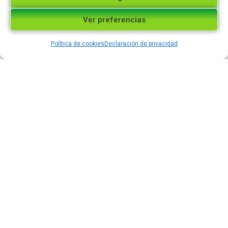
Ver preferencias
SEDE GUATAPÉ
Plaza Principal Guatapé
Política de cookies
Declaración de privacidad
Cll 30 30-29
PBX: 8610471
guatape@leonxiii.coop/
SEDE SAN RAFAÉL
Carrera 19 Cll 20 -32
PBX: 8586142
sanrafael@leonxiii.coop/