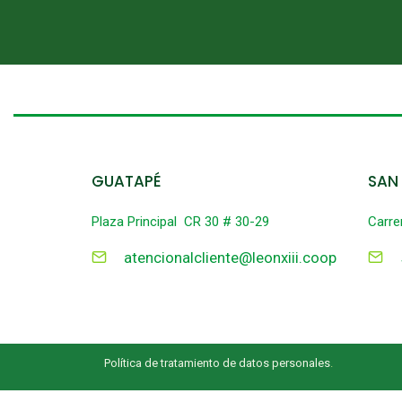
GUATAPÉ
SAN
Plaza Principal CR 30 # 30-29
Carre
atencionalcliente@leonxiii.coop
Política de tratamiento de datos personales
.