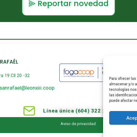
⫸ Reportar novedad
 RAFAÉL
ra 19 Cll 20 -32
Para ofrecer la
almacenar y/o ac
sanrafael@leonxiii.coop
tecnologías nos
las identificaci
puede afectar ne
Línea única (604) 322 2433
Acep
Aviso de privacidad
.