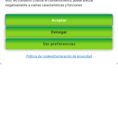
sitio. No consentir o retirar el consentimiento, puede afectar
negativamente a ciertas características y funciones.
Aceptar
Denegar
Ver preferencias
SEDE GUATAPÉ
Plaza Principal Guatapé
Política de cookies
Declaración de privacidad
Cll 30 30-29
PBX: 8610471
guatape@leonxiii.coop/
SEDE SAN RAFAÉL
Carrera 19 Cll 20 -32
PBX: 8586142