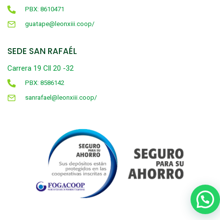
PBX: 8610471
guatape@leonxiii.coop/
SEDE SAN RAFAÉL
Carrera 19 Cll 20 -32
PBX: 8586142
sanrafael@leonxiii.coop/