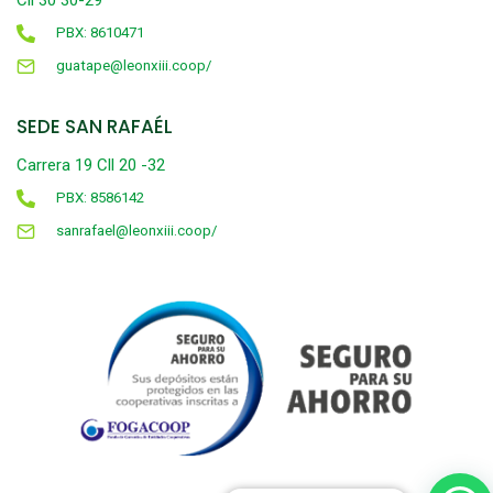
Cll 30 30-29
PBX: 8610471
guatape@leonxiii.coop/
SEDE SAN RAFAÉL
Carrera 19 Cll 20 -32
PBX: 8586142
sanrafael@leonxiii.coop/