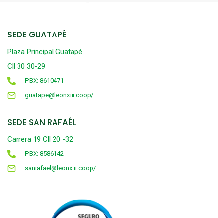
SEDE GUATAPÉ
Plaza Principal Guatapé
Cll 30 30-29
PBX: 8610471
guatape@leonxiii.coop/
SEDE SAN RAFAÉL
Carrera 19 Cll 20 -32
PBX: 8586142
sanrafael@leonxiii.coop/