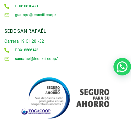
PBX: 8610471
guatape@leonxiii.coop/
SEDE SAN RAFAÉL
Carrera 19 Cll 20 -32
PBX: 8586142
sanrafael@leonxiii.coop/